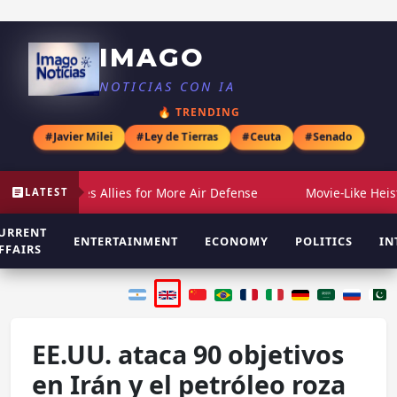
IMAGO
NOTICIAS CON IA
🔥 TRENDING
#Javier Milei
#Ley de Tierras
#Ceuta
#Senado
elensky Urges Allies for More Air Defense
Movie-Like Heist: So
LATEST
URRENT
ENTERTAINMENT
ECONOMY
POLITICS
IN
FFAIRS
EE.UU. ataca 90 objetivos
en Irán y el petróleo roza