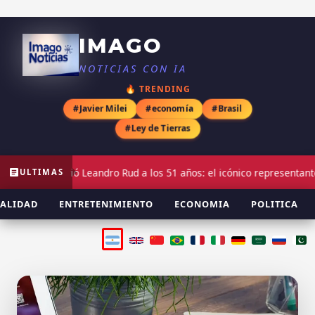
IMAGO
NOTICIAS CON IA
🔥 TRENDING
#Javier Milei
#economía
#Brasil
#Ley de Tierras
rió Leandro Rud a los 51 años: el icónico representante de modelos 
ULTIMAS
ALIDAD
ENTRETENIMIENTO
ECONOMIA
POLITICA