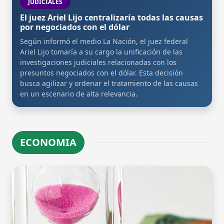
JUDICIALES
El juez Ariel Lijo centralizaría todas las causas
por negociados con el dólar
Según informó el medio La Nación, el juez federal
Ariel Lijo tomaría a su cargo la unificación de las
investigaciones judiciales relacionadas con los
presuntos negociados con el dólar. Esta decisión
busca agilizar y ordenar el tratamiento de las causas
en un escenario de alta relevancia.
ECONOMIA